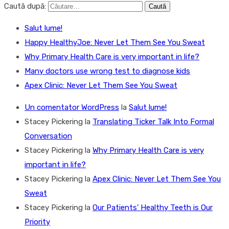
Caută după:
Salut lume!
Happy HealthyJoe: Never Let Them See You Sweat
Why Primary Health Care is very important in life?
Many doctors use wrong test to diagnose kids
Apex Clinic: Never Let Them See You Sweat
Un comentator WordPress
la
Salut lume!
Stacey Pickering
la
Translating Ticker Talk Into Formal
Conversation
Stacey Pickering
la
Why Primary Health Care is very
important in life?
Stacey Pickering
la
Apex Clinic: Never Let Them See You
Sweat
Stacey Pickering
la
Our Patients’ Healthy Teeth is Our
Priority