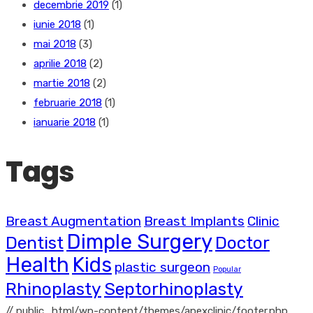
decembrie 2019
(1)
iunie 2018
(1)
mai 2018
(3)
aprilie 2018
(2)
martie 2018
(2)
februarie 2018
(1)
ianuarie 2018
(1)
Tags
Breast Augmentation
Breast Implants
Clinic
Dimple Surgery
Dentist
Doctor
Health
Kids
plastic surgeon
Popular
Rhinoplasty
Septorhinoplasty
// public_html/wp-content/themes/apexclinic/footer.php